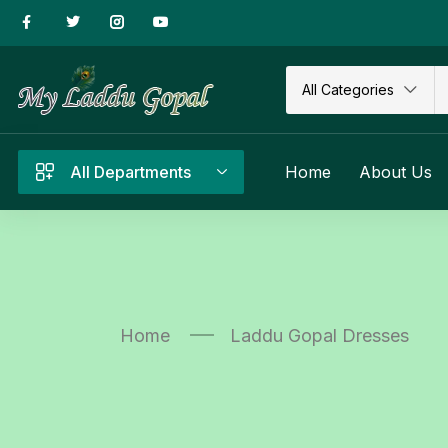
All Categories
All Departments
Home
About Us
Home
Laddu Gopal Dresses