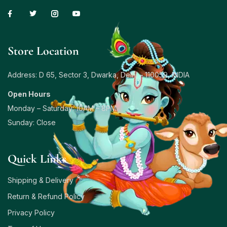
Store Location
Address: D 65, Sector 3, Dwarka, Delhi – 110059, INDIA
Open Hours
Monday – Saturday: 10AM – 8PM
Sunday: Close
Quick Links
Shipping & Delivery
Return & Refund Policy
Privacy Policy