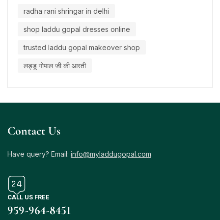
radha rani shringar in delhi
shop laddu gopal dresses online
trusted laddu gopal makeover shop
लड्डू गोपाल जी की आरती
Contact Us
Have query? Email:
info@myladdugopal.com
CALL US FREE
959-964-8451